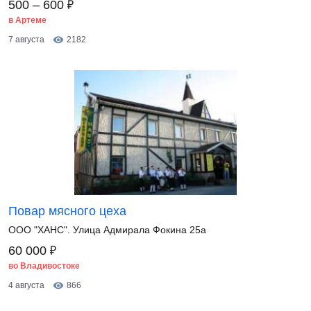
₽
500 – 600
в Артеме
7 августа
2182
Повар мясного цеха
ООО "ХАНС". Улица Адмирала Фокина 25а
₽
60 000
во Владивостоке
4 августа
866