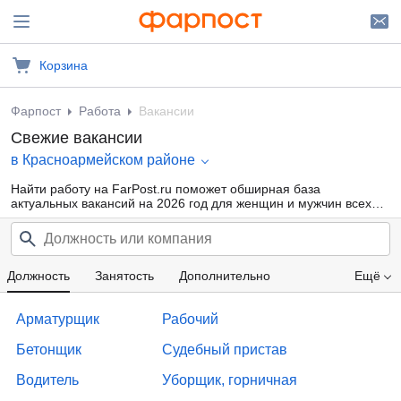
Корзина
Фарпост
Работа
Вакансии
Свежие вакансии
в Красноармейском районе
Найти работу на FarPost.ru поможет обширная база
актуальных вакансий на 2026 год для женщин и мужчин всех
возрастов от прямых работодателей и кадровых агентств.
Воспользуйтесь удобной фильтрацией по профессиональным
областям, должности, типу занятости и другим параметрам или
внутренним поиском по сайту — так намного проще найти то,
что подходит именно Вам.
Должность
Занятость
Дополнительно
Ещё
Проф. область
Компания
Опыт работы
Арматурщик
Рабочий
Зарплата
Бетонщик
Судебный пристав
Водитель
Уборщик, горничная