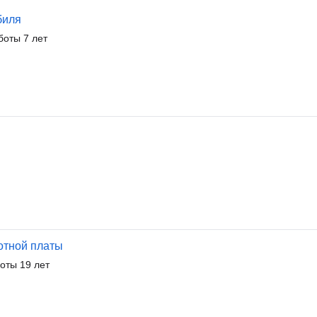
биля
боты 7 лет
ботной платы
оты 19 лет