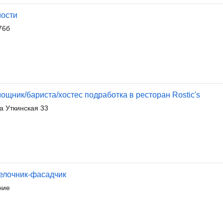
мости
76б
щник/бариста/хостес подработка в ресторан Rostic's
а Уткинская 33
делочник-фасадчик
ние