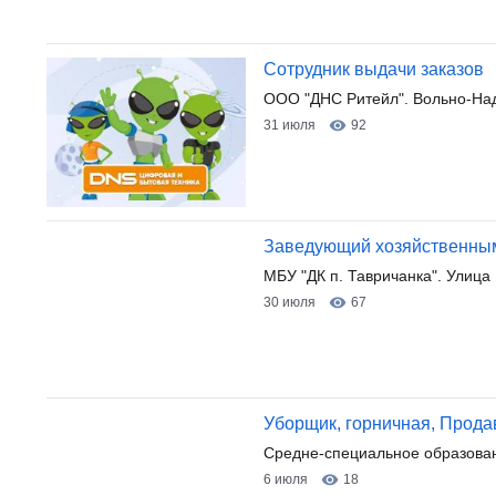
Сотрудник выдачи заказов
ООО "ДНС Ритейл". Вольно-На
31 июля
92
Заведующий хозяйственны
МБУ "ДК п. Тавричанка". Улица
30 июля
67
Уборщик, горничная, Прода
Средне-специальное образова
6 июля
18