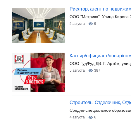
Риелтор, агент по недвижи
ООО "Метрика". Улица Кирова 
5 августа
9
Кассир/официант/повар/помо
ООО ГудФуд ДВ. Г. Артём, улиц
5 августа
387
Строитель, Отделочник, От
Средне-специальное образова
4 августа
6