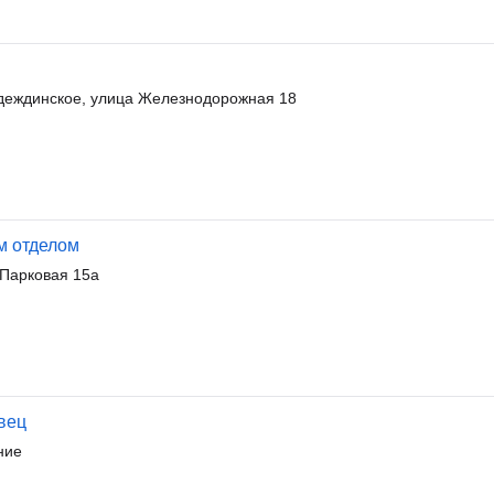
деждинское, улица Железнодорожная 18
м отделом
 Парковая 15а
вец
ние