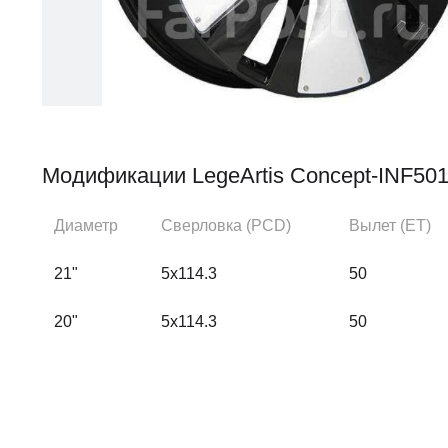
Модификации LegeArtis Concept-INF50
Диаметр
Сверловка (PCD)
Вылет (ЕТ)
21"
5x114.3
50
20"
5x114.3
50