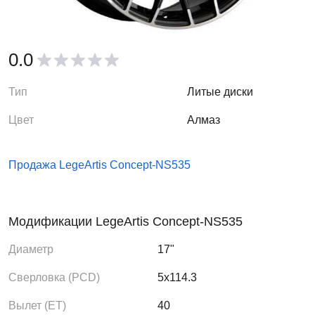
0.0
Тип
Литые диски
Цвет
Алмаз
Продажа LegeArtis Concept-NS535
Модификации LegeArtis Concept-NS535
Диаметр
17"
Сверловка (PCD)
5x114.3
Вылет (ЕТ)
40