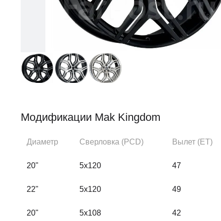
Модификации Mak Kingdom
Диаметр
Сверловка (PCD)
Вылет (ЕТ)
20"
5x120
47
22"
5x120
49
20"
5x108
42