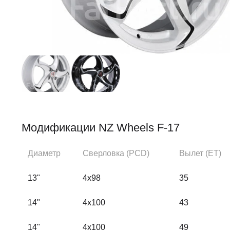
Модификации NZ Wheels F-17
Диаметр
Сверловка (PCD)
Вылет (ЕТ)
13"
4x98
35
14"
4x100
43
14"
4x100
49