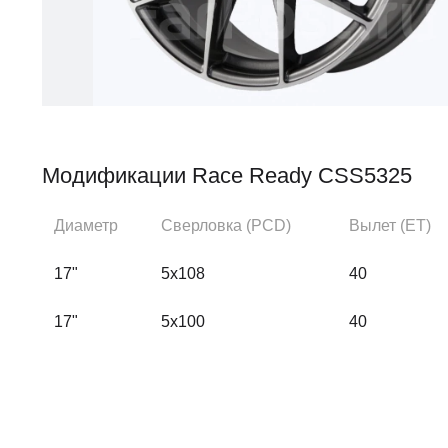
Модификации Race Ready CSS5325
Диаметр
Сверловка (PCD)
Вылет (ЕТ)
17"
5x108
40
17"
5x100
40