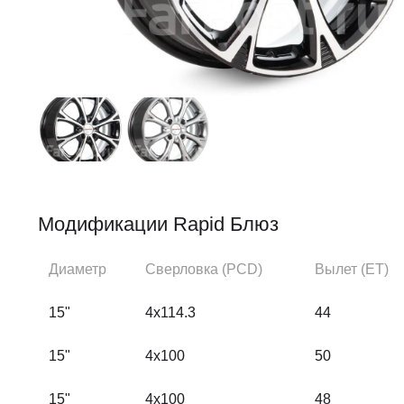
Модификации Rapid Блюз
Диаметр
Сверловка (PCD)
Вылет (ЕТ)
15"
4x114.3
44
15"
4x100
50
15"
4x100
48