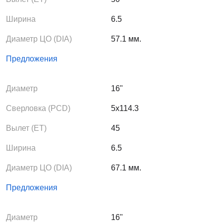
блестящей полировкой внешних сторон обода и спиц, и
глянцево-черным лакокрасочным покрытием.
Ширина
6.5
Диаметр ЦО (DIA)
57.1 мм.
Предложения
Диаметр
16"
Сверловка (PCD)
5x114.3
Вылет (ЕТ)
45
Ширина
6.5
Диаметр ЦО (DIA)
67.1 мм.
Предложения
Диаметр
16"