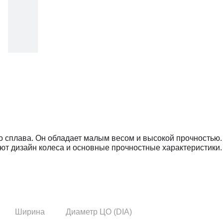
о сплава. Он обладает малым весом и высокой прочностью.
ют дизайн колеса и основные прочностные характеристики.
ы, придающие дополнительный шарм и визуальную легкост
ка, сохраняя динамические параметры автомобиля.
ть и дополнительную красоту при вращении колес.
Ширина
Диаметр ЦО (DIA)