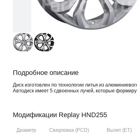
Подробное описание
Диск изготовлен по технологии литья из алюминиевог
Автодиск имеет 5 сдвоенных лучей, которые формиру
данной модели используются полированные элемент
колесу. Сдвоенные спицы усиливают конструкцию дис
Изогнутые спицы придают автомобилю стремительнос
Модификации Replay HND255
Диаметр
Сверловка (PCD)
Вылет (ЕТ)