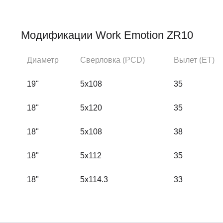
Модификации Work Emotion ZR10
Диаметр
Сверловка (PCD)
Вылет (ЕТ)
19"
5x108
35
18"
5x120
35
18"
5x108
38
18"
5x112
35
18"
5x114.3
33