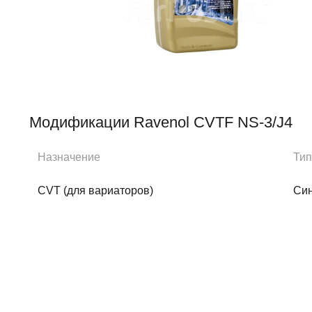
Модификации Ravenol CVTF NS-3/J4
Назначение
Тип
CVT (для вариаторов)
Син