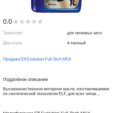
0.0
Транспорт
для легковых авто
Двигатель
4-тактный
Продажа Elf Evolution Full-Tech MSX
Подробное описание
Высококачественное моторное масло, изготавливаемое
по синтетической технологии ELF, для всех типов
бензиновых и дизельных двигателей автомобилей.
Специально разработано для автомобилей,
снабженных системами каталитического дожига
выхлопных газов.