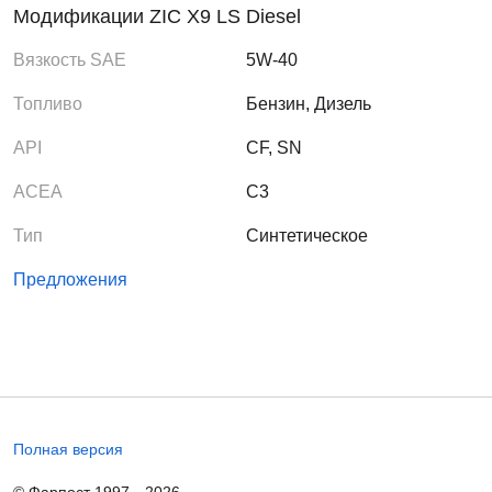
обеспечивает дополнительную защиту комплексных
Модификации ZIC X9 LS Diesel
систем очистки выхлопных газов (DPF, CPF, CAT и др.).
Вязкость SAE
5W-40
Топливо
Бензин, Дизель
API
CF, SN
ACEA
C3
Тип
Синтетическое
Предложения
Полная версия