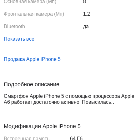
Основная камера (Мп)
8
Фронтальная камера (Мп)
1.2
Bluetooth
да
Показать все
Продажа Apple iPhone 5
Подробное описание
Смартфон Apple iPhone 5 с помощью процессора Apple
A6 работает достаточно активно. Повысилась
производительность графической платы PowerVR SGX
543MP3. Теперь можно без проблем совершать запуск
игр и приложений, имеющих сложную графику. Весит
этот гаджет всего 112 гр.; удобен в пользовании и прост
Модификации Apple iPhone 5
в управлении. Батарея Apple iPhone 5, рассчитана на 8
часов работы телефона, емкость аккумулятора 1400
Встроенная память
64 Гб