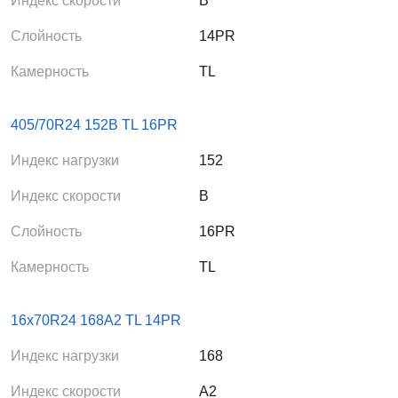
Индекс скорости
B
Слойность
14PR
Камерность
TL
405/70R24 152B TL 16PR
Индекс нагрузки
152
Индекс скорости
B
Слойность
16PR
Камерность
TL
16x70R24 168A2 TL 14PR
Индекс нагрузки
168
Индекс скорости
A2