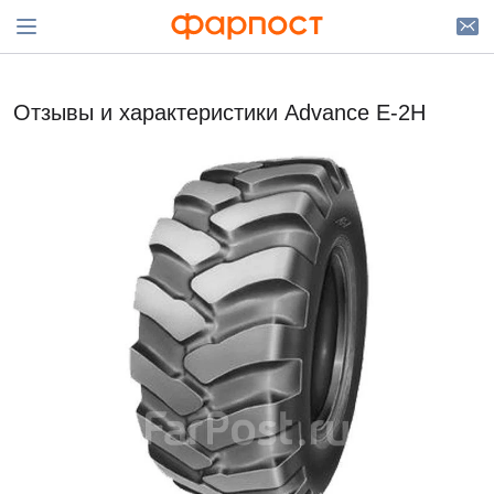
Отзывы и характеристики Advance E-2H