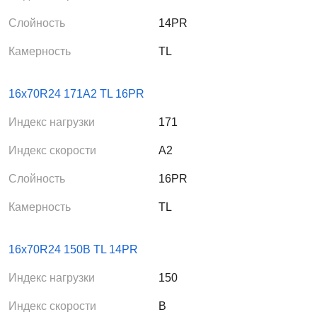
Слойность
14PR
Камерность
TL
16x70R24 171A2 TL 16PR
Индекс нагрузки
171
Индекс скорости
A2
Слойность
16PR
Камерность
TL
16x70R24 150B TL 14PR
Индекс нагрузки
150
Индекс скорости
B