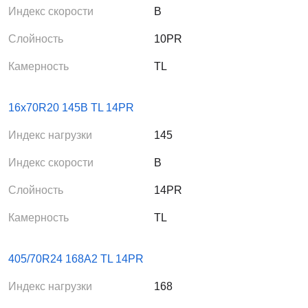
Индекс скорости
B
Слойность
10PR
Камерность
TL
16x70R20 145B TL 14PR
Индекс нагрузки
145
Индекс скорости
B
Слойность
14PR
Камерность
TL
405/70R24 168A2 TL 14PR
Индекс нагрузки
168