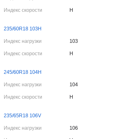
Индекс скорости
H
235/60R18 103H
Индекс нагрузки
103
Индекс скорости
H
245/60R18 104H
Индекс нагрузки
104
Индекс скорости
H
235/65R18 106V
Индекс нагрузки
106