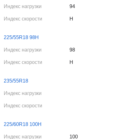
Индекс нагрузки
94
Индекс скорости
H
225/55R18 98H
Индекс нагрузки
98
Индекс скорости
H
235/55R18
Индекс нагрузки
Индекс скорости
225/60R18 100H
Индекс нагрузки
100