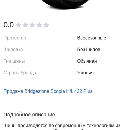
0.0
Протектор
Всесезонные
Шиповка
Без шипов
Тип шины
Обычная
Страна бренда
Япония
Продажа Bridgestone Ecopia H/L 422 Plus
Подробное описание
Шины производятся по современным технологиям из