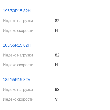
195/50R15 82H
Индекс нагрузки
82
Индекс скорости
H
185/55R15 82H
Индекс нагрузки
82
Индекс скорости
H
185/55R15 82V
Индекс нагрузки
82
Индекс скорости
V