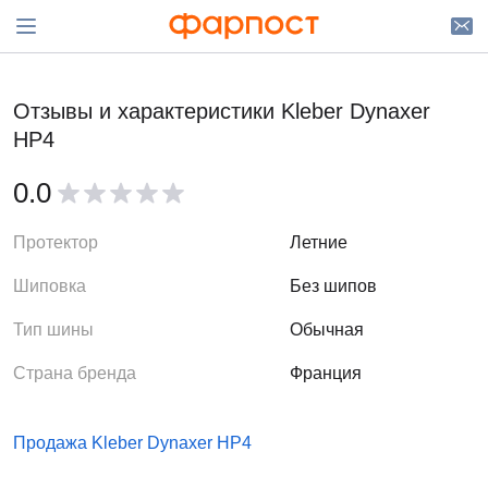
Отзывы и характеристики Kleber Dynaxer
HP4
0.0
Протектор
Летние
Шиповка
Без шипов
Тип шины
Обычная
Страна бренда
Франция
Продажа Kleber Dynaxer HP4