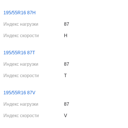
195/55R16 87H
Индекс нагрузки
87
Индекс скорости
H
195/55R16 87T
Индекс нагрузки
87
Индекс скорости
T
195/55R16 87V
Индекс нагрузки
87
Индекс скорости
V