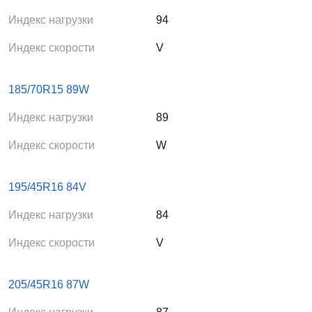
Индекс нагрузки
94
Индекс скорости
V
185/70R15 89W
Индекс нагрузки
89
Индекс скорости
W
195/45R16 84V
Индекс нагрузки
84
Индекс скорости
V
205/45R16 87W