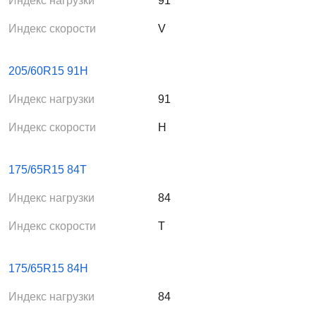
Индекс нагрузки
91
Индекс скорости
V
205/60R15 91H
Индекс нагрузки
91
Индекс скорости
H
175/65R15 84T
Индекс нагрузки
84
Индекс скорости
T
175/65R15 84H
Индекс нагрузки
84