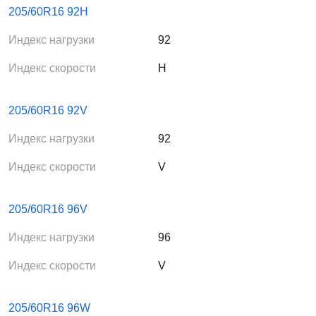
205/60R16 92H
Индекс нагрузки
92
Индекс скорости
H
205/60R16 92V
Индекс нагрузки
92
Индекс скорости
V
205/60R16 96V
Индекс нагрузки
96
Индекс скорости
V
205/60R16 96W