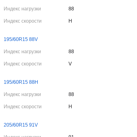
Индекс нагрузки
88
Индекс скорости
H
195/60R15 88V
Индекс нагрузки
88
Индекс скорости
V
195/60R15 88H
Индекс нагрузки
88
Индекс скорости
H
205/60R15 91V