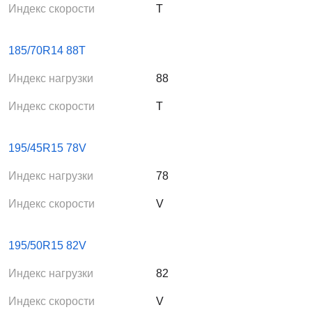
Индекс скорости
T
185/70R14 88T
Индекс нагрузки
88
Индекс скорости
T
195/45R15 78V
Индекс нагрузки
78
Индекс скорости
V
195/50R15 82V
Индекс нагрузки
82
Индекс скорости
V