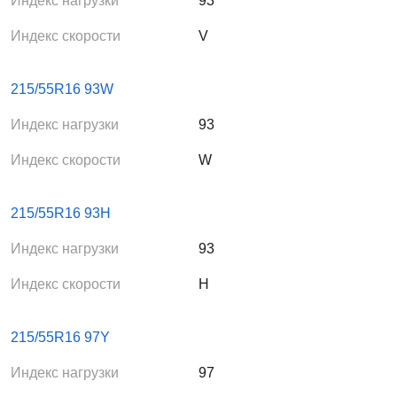
Индекс нагрузки
93
Индекс скорости
V
215/55R16 93W
Индекс нагрузки
93
Индекс скорости
W
215/55R16 93H
Индекс нагрузки
93
Индекс скорости
H
215/55R16 97Y
Индекс нагрузки
97