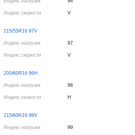
Индекс нагрузки
94
Индекс скорости
V
215/55R16 97V
Индекс нагрузки
97
Индекс скорости
V
205/60R16 96H
Индекс нагрузки
96
Индекс скорости
H
215/60R16 99V
Индекс нагрузки
99