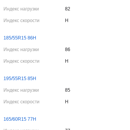
Индекс нагрузки
82
Индекс скорости
H
185/55R15 86H
Индекс нагрузки
86
Индекс скорости
H
195/55R15 85H
Индекс нагрузки
85
Индекс скорости
H
165/60R15 77H