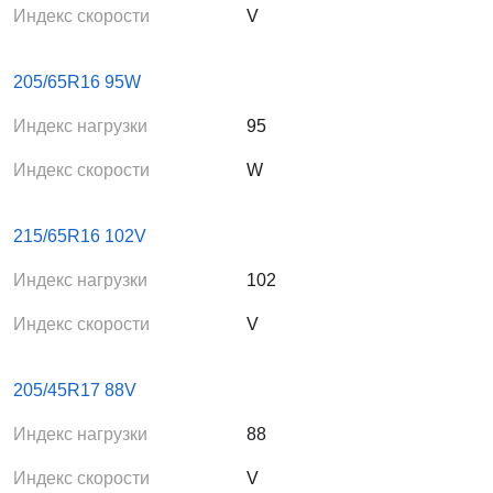
Индекс скорости
V
205/65R16 95W
Индекс нагрузки
95
Индекс скорости
W
215/65R16 102V
Индекс нагрузки
102
Индекс скорости
V
205/45R17 88V
Индекс нагрузки
88
Индекс скорости
V