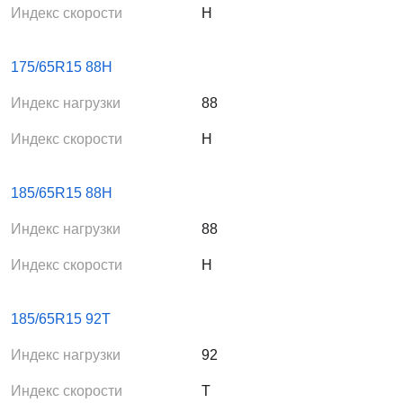
Индекс скорости
H
175/65R15 88H
Индекс нагрузки
88
Индекс скорости
H
185/65R15 88H
Индекс нагрузки
88
Индекс скорости
H
185/65R15 92T
Индекс нагрузки
92
Индекс скорости
T