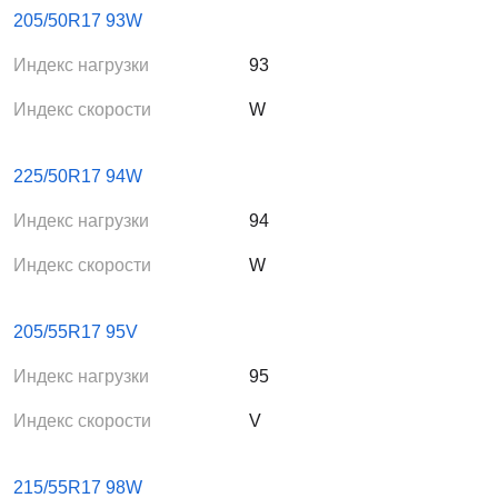
205/50R17 93W
Индекс нагрузки
93
Индекс скорости
W
225/50R17 94W
Индекс нагрузки
94
Индекс скорости
W
205/55R17 95V
Индекс нагрузки
95
Индекс скорости
V
215/55R17 98W