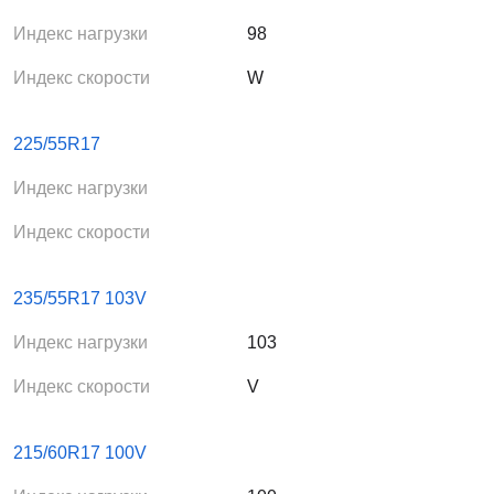
Индекс нагрузки
98
Индекс скорости
W
225/55R17
Индекс нагрузки
Индекс скорости
235/55R17 103V
Индекс нагрузки
103
Индекс скорости
V
215/60R17 100V