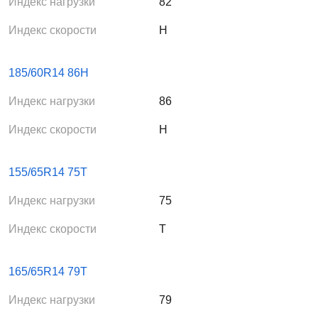
Индекс нагрузки
82
Индекс скорости
H
185/60R14 86H
Индекс нагрузки
86
Индекс скорости
H
155/65R14 75T
Индекс нагрузки
75
Индекс скорости
T
165/65R14 79T
Индекс нагрузки
79