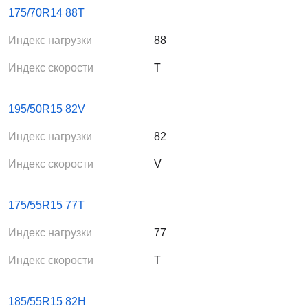
175/70R14 88T
Индекс нагрузки
88
Индекс скорости
T
195/50R15 82V
Индекс нагрузки
82
Индекс скорости
V
175/55R15 77T
Индекс нагрузки
77
Индекс скорости
T
185/55R15 82H