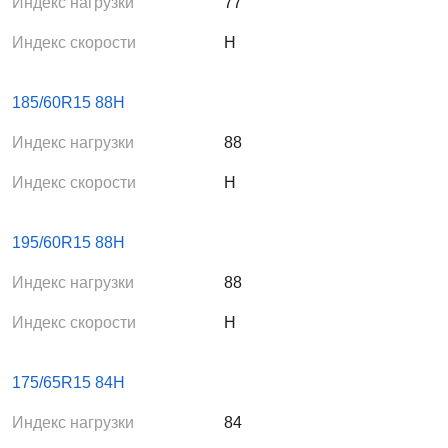
Индекс нагрузки
77
Индекс скорости
H
185/60R15 88H
Индекс нагрузки
88
Индекс скорости
H
195/60R15 88H
Индекс нагрузки
88
Индекс скорости
H
175/65R15 84H
Индекс нагрузки
84