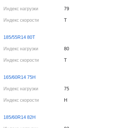
Индекс нагрузки
79
Индекс скорости
T
185/55R14 80T
Индекс нагрузки
80
Индекс скорости
T
165/60R14 75H
Индекс нагрузки
75
Индекс скорости
H
185/60R14 82H