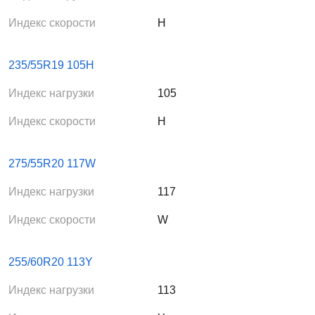
обеспечивает уверенное сцепление на мокрой и сухой
дороге; - короткий тормозной путь за счет особенностей
Индекс скорости
H
компаунда и разнонаправленных насечек; - длительный
период эксплуатации благодаря полимерным
присадкам в резиновой смеси.
235/55R19 105H
Индекс нагрузки
105
Индекс скорости
H
275/55R20 117W
Индекс нагрузки
117
Индекс скорости
W
255/60R20 113Y
Индекс нагрузки
113