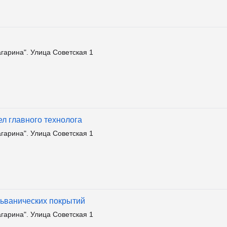
агарина". Улица Советская 1
ел главного технолога
агарина". Улица Советская 1
льванических покрытий
агарина". Улица Советская 1