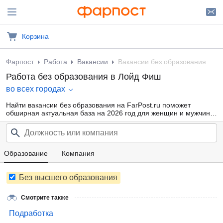
Корзина
Фарпост
Работа
Вакансии
Вакансии без образования
Работа без образования в Лойд Фиш
во всех городах
Найти вакансии без образования на FarPost.ru поможет
обширная актуальная база на 2026 год для женщин и мужчин
всех возрастов от прямых работодателей и кадровых агентств.
Воспользуйтесь удобной фильтрацией по профессиональным
областям, должности, типу занятости и другим параметрам или
внутренним поиском по сайту — так намного проще найти то,
что подходит именно Вам.
Образование
Компания
Без высшего образования
Смотрите также
Подработка