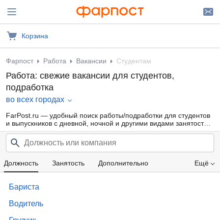
Корзина
Фарпост
Работа
Вакансии
Студентам
Работа: свежие вакансии для студентов,
подработка
во всех городах
FarPost.ru — удобный поиск работы/подработки для студентов
и выпускников с дневной, ночной и другими видами занятости
для девушек и парней от прямых работодателей, а также от
кадровых агентств. Свежие вакансии каждый день.
Должность
Занятость
Дополнительно
Ещё
Проф. область
Компания
Опыт работы
Бариста
Зарплата
Водитель