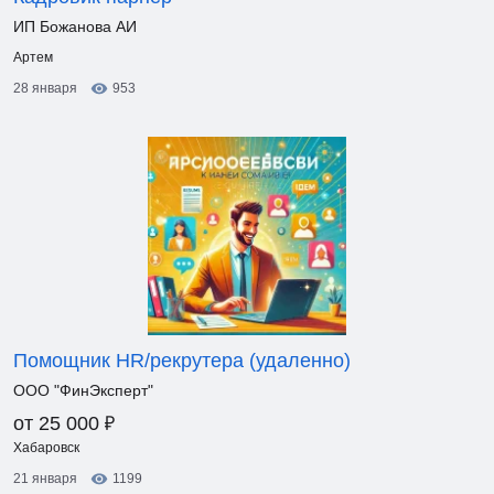
ИП Божанова АИ
Артем
28 января
953
Помощник HR/рекрутера (удаленно)
ООО "ФинЭксперт"
₽
от 25 000
Хабаровск
21 января
1199