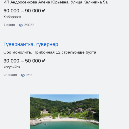
ИП Андросенкова Алена Юрьевна. Улица Калинина 5а
₽
60 000 – 90 000
Хабаровск
7 июля
39032
Гувернантка, гувернер
Ооо монолитъ. Прибойная 12 стрельбище бухта
₽
30 000 – 50 000
Уссурийск
26 июня
352