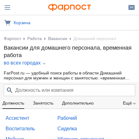
Корзина
Фарпост
Работа
Вакансии
Домашний персонал
Вакансии для домашнего персонала, временная
работа
во всех городах
FarPost.ru — удобный поиск работы в области Домашний
персонал для мужчин и женщин с занятостью: «временная
работа» от прямых работодателей, а также от кадровых
агентств. Свежие вакансии каждый день.
Должность
Занятость
Дополнительно
Ещё
Проф. область
Компания
Опыт работы
Ассистент
Рабочий
Образование
Зарплата
Воспитатель
Сиделка