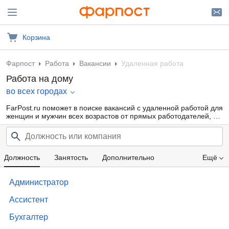
Корзина
Фарпост
Работа
Вакансии
Удаленная работа
Работа на дому
во всех городах
FarPost.ru поможет в поиске вакансий с удаленной работой для
женщин и мужчин всех возрастов от прямых работодателей, а
также от кадровых агентств. Свежие объявления каждый день.
Должность
Занятость
Дополнительно
Ещё
Проф. область
Компания
Опыт работы
Администратор
Зарплата
Ассистент
Бухгалтер