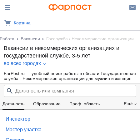
Корзина
Работа
Вакансии
Госслужба / Некоммерческие организации
Вакансии в некоммерческих организациях и
государственной службе, 3-5 лет
во всех городах
FarPost.ru — удобный поиск работы в области Государственная
служба - Некоммерческие организации для мужчин и женщин
от прямых работодателей, а также от кадровых агентств.
Свежие вакансии каждый день.
Должность
Образование
Проф. область
Ещё
Опыт работы
Зарплата
Инспектор
Мастер участка