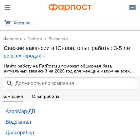
Корзина
Фарпост
Работа
Вакансии
Свежие вакансии в Юнион, опыт работы: 3-5 лет
во всех городах
Найти работу на FarPost.ru поможет обширная база
актуальных вакансий на 2026 год для женщин и мужчин всех
возрастов от прямых работодателей и кадровых агентств.
Воспользуйтесь удобной фильтрацией по профессиональным
областям, должности, типу занятости и другим параметрам или
внутренним поиском по сайту — так намного проще найти то,
что подходит именно Вам.
Компания
Опыт работы
АэроМар-ДВ
Водоканал
Дальприбор