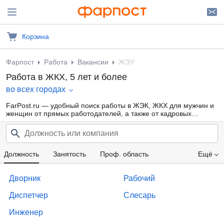
Корзина
Фарпост
Работа
Вакансии
ЖЭУ
Работа в ЖКХ, 5 лет и более
во всех городах
FarPost.ru — удобный поиск работы в ЖЭК, ЖКХ для мужчин и
женщин от прямых работодателей, а также от кадровых
агентств. Свежие вакансии ЖЭУ каждый день.
Должность
Занятость
Проф. область
Ещё
Категория прав
Образование
Опыт работы
Дворник
Рабочий
Зарплата
Диспетчер
Слесарь
Инженер