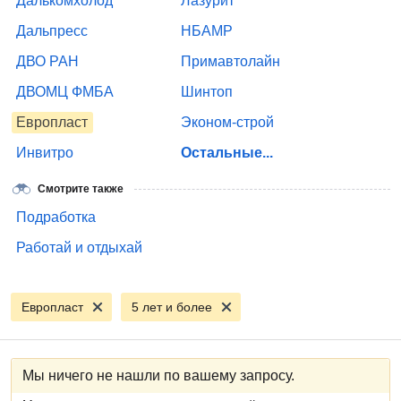
Далькомхолод
Лазурит
Дальпресс
НБАМР
ДВО РАН
Примавтолайн
ДВОМЦ ФМБА
Шинтоп
Европласт
Эконом-строй
Инвитро
Остальные...
Смотрите также
Подработка
Работай и отдыхай
Европласт
5 лет и более
Мы ничего не нашли по вашему запросу.