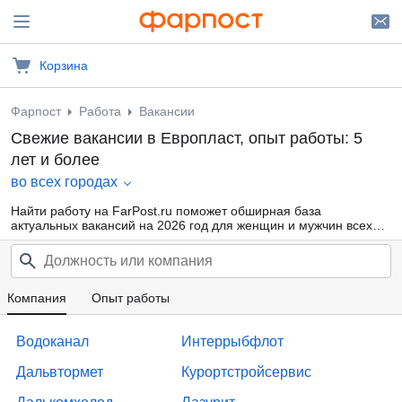
Корзина
Фарпост
Работа
Вакансии
Свежие вакансии в Европласт, опыт работы: 5
лет и более
во всех городах
Найти работу на FarPost.ru поможет обширная база
актуальных вакансий на 2026 год для женщин и мужчин всех
возрастов от прямых работодателей и кадровых агентств.
Воспользуйтесь удобной фильтрацией по профессиональным
областям, должности, типу занятости и другим параметрам или
внутренним поиском по сайту — так намного проще найти то,
что подходит именно Вам.
Компания
Опыт работы
Водоканал
Интеррыбфлот
Дальвтормет
Курортстройсервис