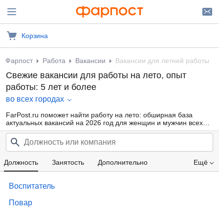
Корзина
Фарпост
Работа
Вакансии
Вакансии для летней работы
Свежие вакансии для работы на лето, опыт
работы: 5 лет и более
во всех городах
FarPost.ru поможет найти работу на лето: обширная база
актуальных вакансий на 2026 год для женщин и мужчин всех
возрастов от прямых работодателей и кадровых агентств.
Воспользуйтесь удобной фильтрацией по профессиональным
областям, должности, типу занятости и другим параметрам или
внутренним поиском по сайту — так намного проще найти то,
что подходит именно Вам.
Должность
Занятость
Дополнительно
Ещё
Проф. область
Образование
Опыт работы
Воспитатель
Зарплата
Повар