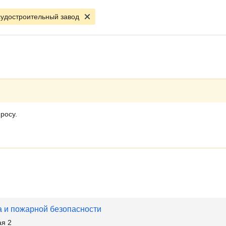
судостроительный завод
росу.
а и пожарной безопасности
ая 2