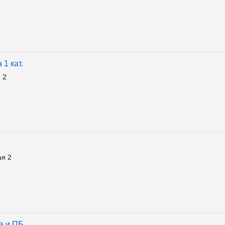
1 кат.
 2
ая 2
а и ПБ