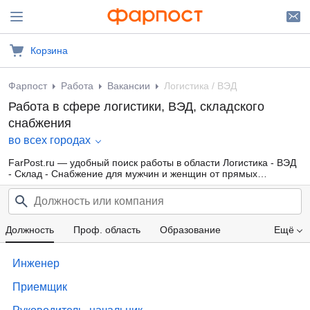
Корзина
Фарпост
Работа
Вакансии
Логистика / ВЭД
Работа в сфере логистики, ВЭД, складского
снабжения
во всех городах
FarPost.ru — удобный поиск работы в области Логистика - ВЭД
- Склад - Снабжение для мужчин и женщин от прямых
работодателей, а также от кадровых агентств. Свежие вакансии
каждый день.
Должность
Проф. область
Образование
Ещё
Компания
Опыт работы
Зарплата
Инженер
Приемщик