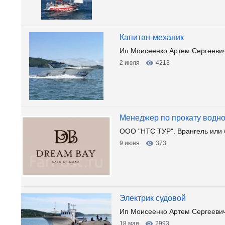
Капитан-механик
Ип Моисеенко Артем Сергеевич.
2 июля
4213
Менеджер по прокату водно
ООО "НТС ТУР". Врангель или 
9 июня
373
Электрик судовой
Ип Моисеенко Артем Сергеевич.
18 мая
2993