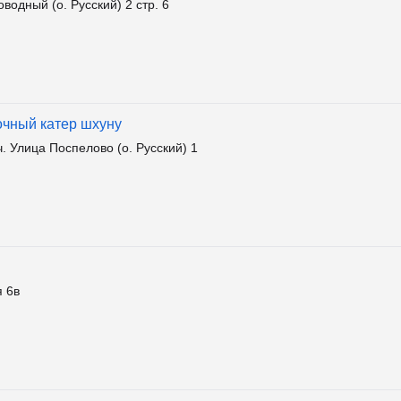
одный (о. Русский) 2 стр. 6
очный катер шхуну
 Улица Поспелово (о. Русский) 1
я 6в