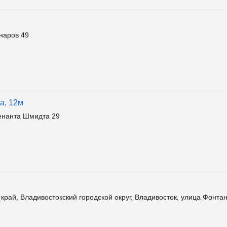
наров 49
а, 12м
енанта Шмидта 29
рай, Владивостокский городской округ, Владивосток, улица Фонта