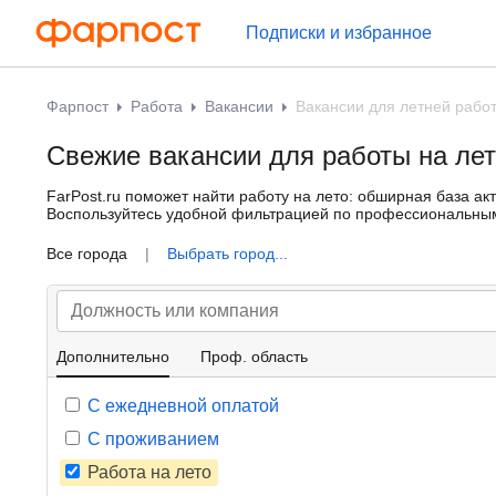
Подписки и избранное
Фарпост
Работа
Вакансии
Вакансии для летней рабо
Свежие вакансии для работы на ле
FarPost.ru поможет найти работу на лето: обширная база ак
Воспользуйтесь удобной фильтрацией по профессиональным 
что подходит именно Вам.
Все города
|
Выбрать город...
Дополнительно
Проф. область
С ежедневной оплатой
С проживанием
Работа на лето