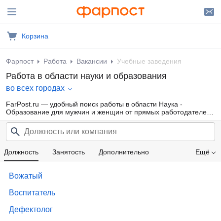
Корзина
Фарпост
Работа
Вакансии
Учебные заведения
Работа в области науки и образования
во всех городах
FarPost.ru — удобный поиск работы в области Наука -
Образование для мужчин и женщин от прямых работодателей,
а также от кадровых агентств. Свежие вакансии каждый день.
Должность
Занятость
Дополнительно
Ещё
Проф. область
Компания
Опыт работы
Вожатый
Образование
Зарплата
Воспитатель
Дефектолог