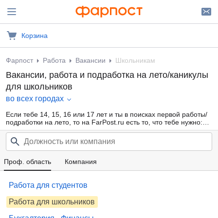
Корзина
Фарпост
Работа
Вакансии
Школьникам
Вакансии, работа и подработка на лето/каникулы
для школьников
во всех городах
Если тебе 14, 15, 16 или 17 лет и ты в поисках первой работы/
подработки на лето, то на FarPost.ru есть то, что тебе нужно:
большая база свежих объявлений от прямых работодателей и
кадровых агентств, ежедневные обновления, удобная
фильтрация по области деятельности, опыту работы, желаемой
з/п. Заработай свои первые карманные деньги уже сейчас!
Проф. область
Компания
Работа для студентов
Работа для школьников