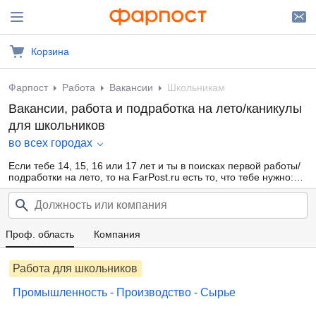
Корзина
Фарпост
Работа
Вакансии
Школьникам
Вакансии, работа и подработка на лето/каникулы
для школьников
во всех городах
Если тебе 14, 15, 16 или 17 лет и ты в поисках первой работы/
подработки на лето, то на FarPost.ru есть то, что тебе нужно:
большая база свежих объявлений от прямых работодателей и
кадровых агентств, ежедневные обновления, удобная
фильтрация по области деятельности, опыту работы, желаемой
з/п. Заработай свои первые карманные деньги уже сейчас!
Проф. область
Компания
Работа для школьников
Промышленность - Производство - Сырье