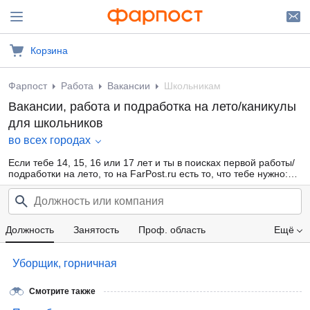
Корзина
Фарпост
Работа
Вакансии
Школьникам
Вакансии, работа и подработка на лето/каникулы
для школьников
во всех городах
Если тебе 14, 15, 16 или 17 лет и ты в поисках первой работы/
подработки на лето, то на FarPost.ru есть то, что тебе нужно:
большая база свежих объявлений от прямых работодателей и
кадровых агентств, ежедневные обновления, удобная
фильтрация по области деятельности, опыту работы, желаемой
з/п. Заработай свои первые карманные деньги уже сейчас!
Должность
Занятость
Проф. область
Ещё
Компания
Зарплата
Уборщик, горничная
Смотрите также