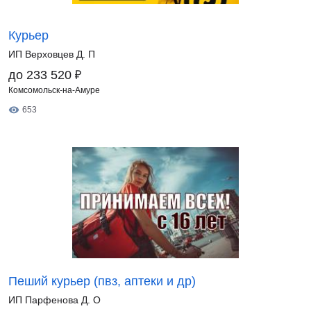
Курьер
ИП Верховцев Д. П
₽
до 233 520
Комсомольск-на-Амуре
653
Пеший курьер (пвз, аптеки и др)
ИП Парфенова Д. О