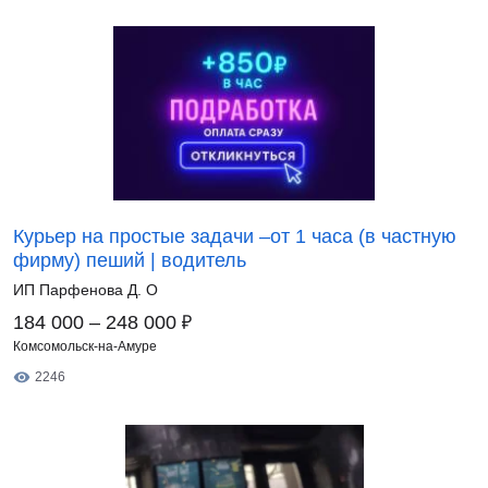
Курьер на простые задачи –от 1 часа (в частную
фирму) пеший | водитель
ИП Парфенова Д. О
₽
184 000 – 248 000
Комсомольск-на-Амуре
2246