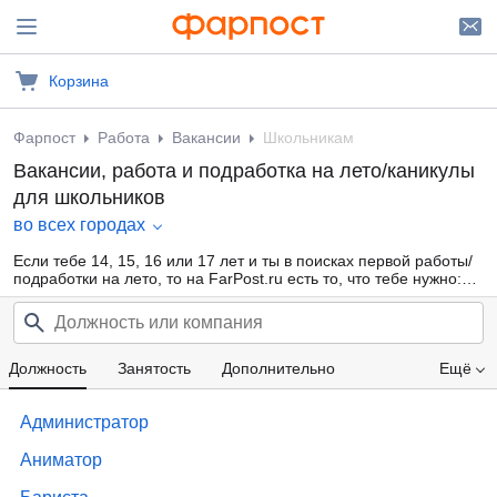
Корзина
Фарпост
Работа
Вакансии
Школьникам
Вакансии, работа и подработка на лето/каникулы
для школьников
во всех городах
Если тебе 14, 15, 16 или 17 лет и ты в поисках первой работы/
подработки на лето, то на FarPost.ru есть то, что тебе нужно:
большая база свежих объявлений от прямых работодателей и
кадровых агентств, ежедневные обновления, удобная
фильтрация по области деятельности, опыту работы, желаемой
з/п. Заработай свои первые карманные деньги уже сейчас!
Должность
Занятость
Дополнительно
Ещё
Проф. область
Компания
Опыт работы
Администратор
Зарплата
Аниматор