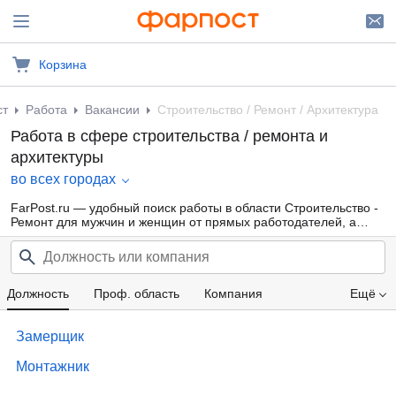
Корзина
ст
Работа
Вакансии
Строительство / Ремонт / Архитектура
Работа в сфере строительства / ремонта и
архитектуры
во всех городах
FarPost.ru — удобный поиск работы в области Строительство -
Ремонт для мужчин и женщин от прямых работодателей, а
также от кадровых агентств. Свежие вакансии каждый день.
Должность
Проф. область
Компания
Ещё
Зарплата
Замерщик
Монтажник