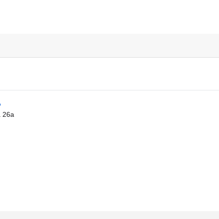
д
 26а