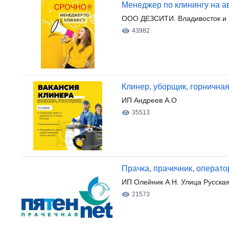
Менеджер по клинингу на а
ООО ДЕЗСИТИ. Владивосток и 
43982
Клинер, уборщик, горничная
ИП Андреев А.О
35513
Прачка, прачечник, операто
ИП Олейник А.Н. Улица Русска
21573