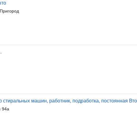
вто
Пригород
.
р стиральных машин, работник, подработка, постоянная Вто
я 94а