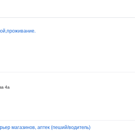
той,проживание.
ва 4а
рьер магазинов, аптек (пеший/водитель)