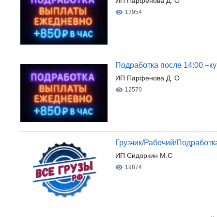
ИП Парфенова Д. О
13954
Подработка после 14:00 –ку
ИП Парфенова Д. О
12570
Грузчик/Рабочий/Подработ
ИП Сидоркин М.С
19874