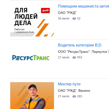
Помощник машиниста авто
ОАО "РЖД"
30 июля
52
Водитель категории В;D
ООО "РесурсТранс". Переулок 
27 июля
953
Монтер пути
ОАО "РЖД". Ванино
27 июля
365