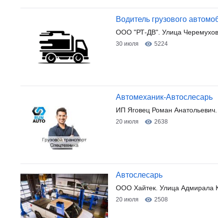
Водитель грузового автомо
ООО "РТ-ДВ". Улица Черемухов
30 июля
5224
Автомеханик-Автослесарь
ИП Яговец Роман Анатольевич
20 июля
2638
Автослесарь
ООО Хайтек. Улица Адмирала 
20 июля
2508