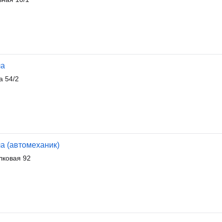
ла
а 54/2
а (автомеханик)
лковая 92