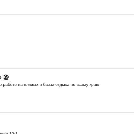
о 🏖
 работе на пляжах и базах отдыха по всему краю
ная 10/1