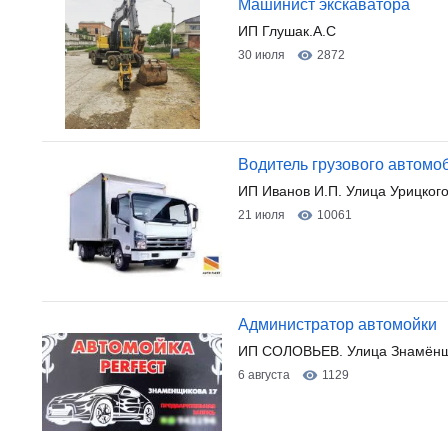
Машинист экскаватора
ИП Глушак.А.С
30 июля
2872
Водитель грузового автомо
ИП Иванов И.П. Улица Урицкого
21 июля
10061
Администратор автомойки
ИП СОЛОВЬЕВ. Улица Знамёнщ
6 августа
1129