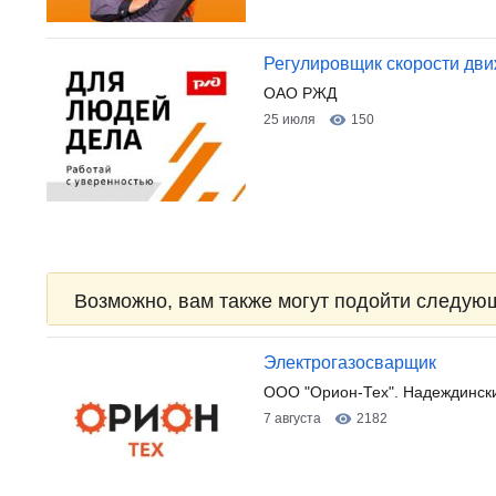
Регулировщик скорости дви
ОАО РЖД
25 июля
150
Возможно, вам также могут подойти следую
Электрогазосварщик
ООО "Орион-Тех". Надеждински
7 августа
2182