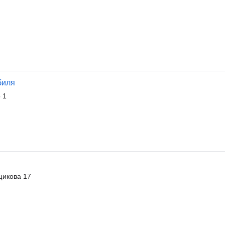
биля
 1
икова 17