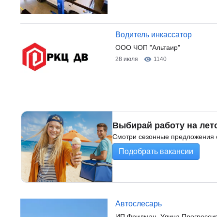
Водитель инкассатор
ООО ЧОП "Альтаир"
28 июля
1140
Выбирай работу на лет
Смотри сезонные предложения о
Подобрать вакансии
Автослесарь
ИП Фридман. Улица Прогрессив