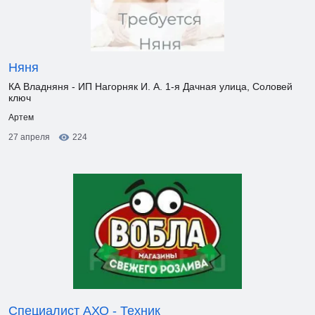
Няня
КА Владняня - ИП Нагорняк И. А. 1-я Дачная улица, Соловей
ключ
Артем
27 апреля
224
Специалист АХО - Техник