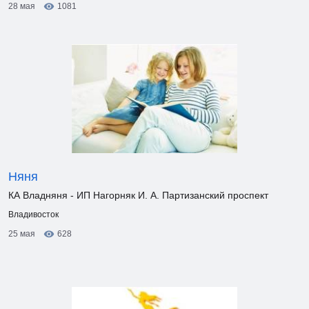
28 мая
1081
Няня
КА Владняня - ИП Нагорняк И. А. Партизанский проспект
Владивосток
25 мая
628