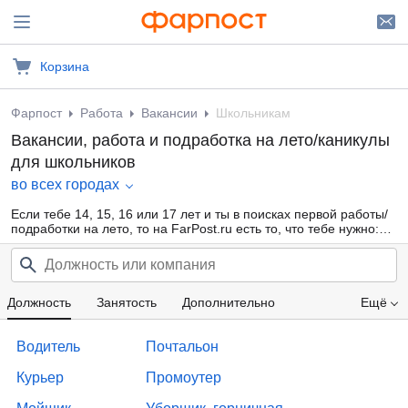
Корзина
Фарпост
Работа
Вакансии
Школьникам
Вакансии, работа и подработка на лето/каникулы
для школьников
во всех городах
Если тебе 14, 15, 16 или 17 лет и ты в поисках первой работы/
подработки на лето, то на FarPost.ru есть то, что тебе нужно:
большая база свежих объявлений от прямых работодателей и
кадровых агентств, ежедневные обновления, удобная
фильтрация по области деятельности, опыту работы, желаемой
з/п. Заработай свои первые карманные деньги уже сейчас!
Должность
Занятость
Дополнительно
Ещё
Проф. область
Компания
Опыт работы
Водитель
Почтальон
Зарплата
Курьер
Промоутер