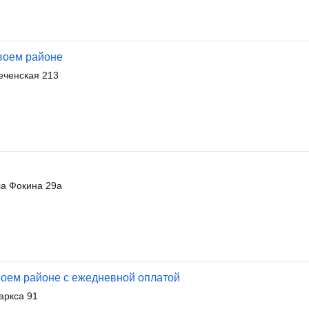
воем районе
еченская 213
а Фокина 29а
воем районе с ежедневной оплатой
аркса 91