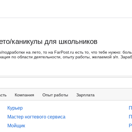
лето/каникулы для школьников
ты/подработки на лето, то на FarPost.ru есть то, что тебе нужно: 
ация по области деятельности, опыту работы, желаемой з/п. Зара
сть
Компания
Опыт работы
Зарплата
Курьер
П
Мастер ногтевого сервиса
П
Мойщик
Р