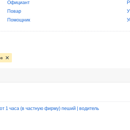
Официант
Р
Повар
У
Помощник
У
ов
от 1 часа (в частную фирму) пеший | водитель