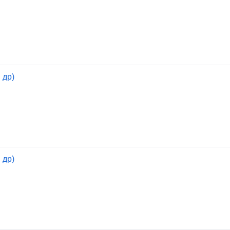
 др)
 др)