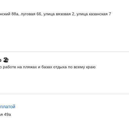
ский 88а, луговая 66, улица вязовая 2, улица казанская 7
о 🏖
 работе на пляжах и базах отдыха по всему краю
оплатой
ая 49а