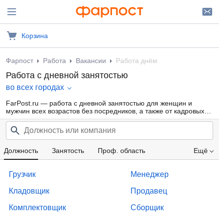
Корзина
Фарпост
Работа
Вакансии
Работа днём
Работа с дневной занятостью
во всех городах
FarPost.ru — работа с дневной занятостью для женщин и
мужчин всех возрастов без посредников, а также от кадровых
агентств.
Должность
Занятость
Проф. область
Ещё
Компания
Образование
Опыт работы
Грузчик
Менеджер
Зарплата
Кладовщик
Продавец
Комплектовщик
Сборщик