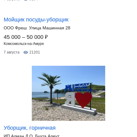
Мойщик посуды-уборщик
ООО Фреш. Улица Машинная 28
₽
45 000 – 50 000
Комсомольск-на-Амуре
7 августа
21201
Уборщик, горничная
ИП Алман Д.О. Бухта Алеут