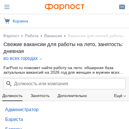
Корзина
Фарпост
Работа
Вакансии
Вакансии для летней работы
Свежие вакансии для работы на лето, занятость:
дневная
во всех городах
FarPost.ru поможет найти работу на лето: обширная база
актуальных вакансий на 2026 год для женщин и мужчин всех
возрастов от прямых работодателей и кадровых агентств.
Воспользуйтесь удобной фильтрацией по профессиональным
областям, должности, типу занятости и другим параметрам или
внутренним поиском по сайту — так намного проще найти то,
что подходит именно Вам.
Должность
Занятость
Дополнительно
Ещё
Проф. область
Компания
Опыт работы
Администратор
Зарплата
Бариста