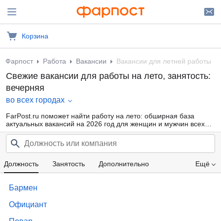
Корзина
Фарпост
Работа
Вакансии
Вакансии для летней работы
Свежие вакансии для работы на лето, занятость:
вечерняя
во всех городах
FarPost.ru поможет найти работу на лето: обширная база
актуальных вакансий на 2026 год для женщин и мужчин всех
возрастов от прямых работодателей и кадровых агентств.
Воспользуйтесь удобной фильтрацией по профессиональным
областям, должности, типу занятости и другим параметрам или
внутренним поиском по сайту — так намного проще найти то,
что подходит именно Вам.
Должность
Занятость
Дополнительно
Ещё
Проф. область
Компания
Опыт работы
Бармен
Образование
Зарплата
Официант