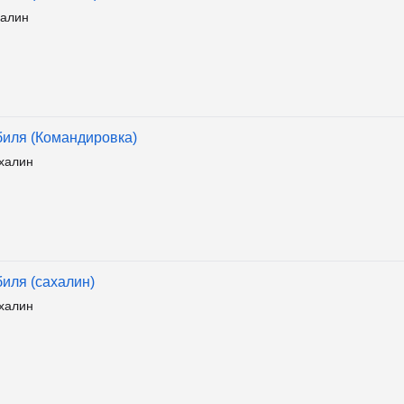
алин
биля (Командировка)
халин
иля (сахалин)
халин