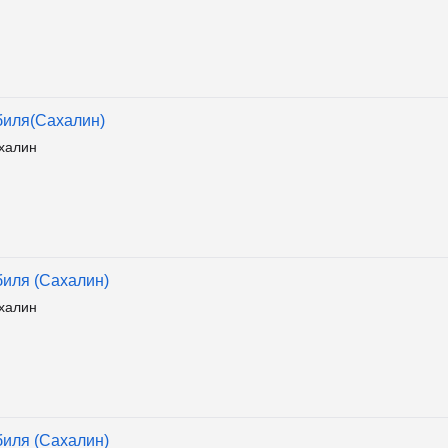
биля(Сахалин)
халин
биля (Сахалин)
халин
биля (Сахалин)