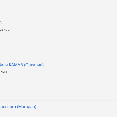
)
халин
биля КАМАЗ (Сахалин)
алин
ального (Магадан)