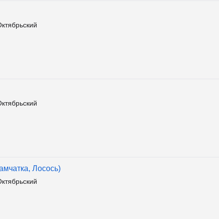
Октябрьский
Октябрьский
амчатка, Лосось)
Октябрьский