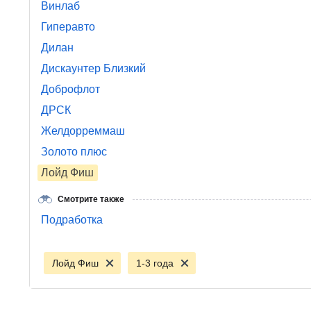
Винлаб
Гиперавто
Дилан
Дискаунтер Близкий
Доброфлот
ДРСК
Желдорреммаш
Золото плюс
Лойд Фиш
Смотрите также
Подработка
Лойд Фиш
1-3 года