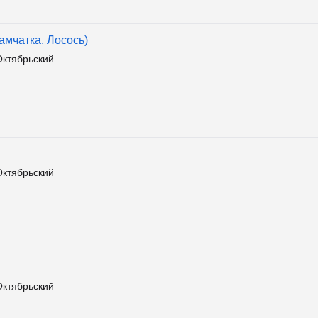
амчатка, Лосось)
Октябрьский
Октябрьский
Октябрьский