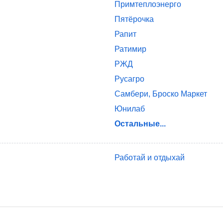
Примтеплоэнерго
Пятёрочка
Рапит
Ратимир
РЖД
Русагро
Самбери, Броско Маркет
Юнилаб
Остальные...
Работай и отдыхай